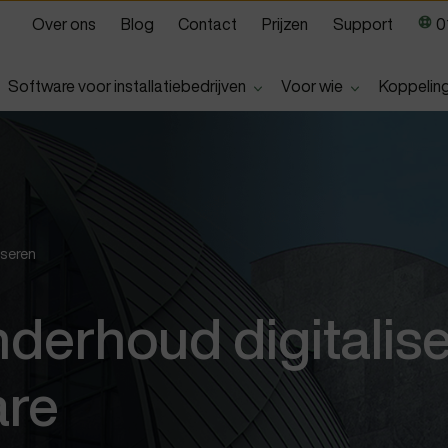
Over ons
Blog
Contact
Prijzen
Support
01
Show submenu for
Show submen
Software voor installatiebedrijven
Voor wie
Koppelin
iseren
derhoud digitalise
are