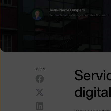
Jean-Pierre Cuypers
General & Sales Manager bij Cafca Software
Servi
DELEN
digita