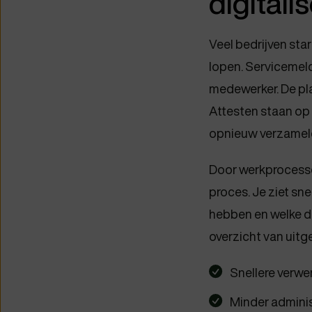
digitali
Veel bedrijven sta
lopen. Servicemeld
medewerker. De pl
Attesten staan op 
opnieuw verzameld 
Door werkprocessen
proces. Je ziet sn
hebben en welke d
overzicht van uitg
Snellere verwe
Minder adminis