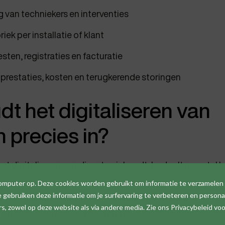
g van techniekers en interventies
iek per installatie of klant
sten, registraties en facturatie
n prestaties, kosten en terugkerende storingen
t het digitaliseren van
 precies in?
et digitaliseren van diensten inhoudt, bedoelt meestal h
cessen omzetten naar een digitale flow die sneller, duide
computer op. Deze cookies worden gebruikt om informatie te verzamelen
gebruiken deze informatie om je surfervaring te verbeteren en personal
service en onderhoud betekent dat concreet dat je niet la
 zowel op deze website als via andere media. Zie ons Privacybeleid voo
en mondelinge overdrachten, maar met één centrale wer