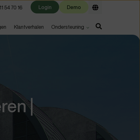
Login
Demo
1 54 70 16
u for
Show submenu for
gen
Klantverhalen
Ondersteuning
ren |