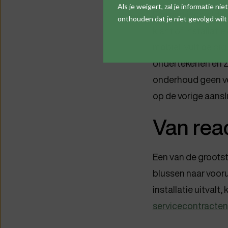
Als je weigert, zal je informatie n
Een servicemelding
onthouden dat je niet gevolgd wil
klant of installat
mobiel, vult de
dig
ondertekenen en ze
onderhoud geen ve
op de vorige aanslu
Van rea
Een van de grootst
blussen naar vooru
installatie uitval
servicecontracten