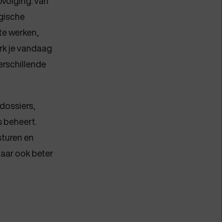
pvolging: van
lgische
 te werken,
erk je vandaag
erschillende
dossiers,
s beheert.
sturen en
maar ook beter