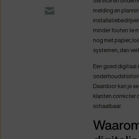
Service en onderho
melding en planning
installatiebedrijve
minder fouten te m
nog met papier, lo
systemen, dan verl
Een goed digitaal 
onderhoudshistorie
Daardoor kan je se
klanten correcter o
schaalbaar.
Waarom 