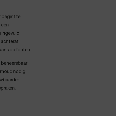
f begint te
j een
 ingevuld.
 achteraf
kans op fouten.
n beheersbaar
derhoud nodig
uwbaarder
spraken.