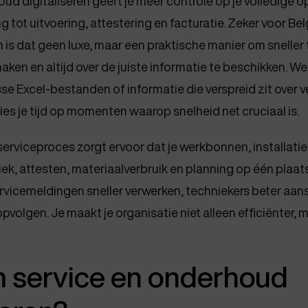
ud digitaliseren geeft je meer controle op je volledige o
 tot uitvoering, attestering en facturatie. Zeker voor Be
n is dat geen luxe, maar een praktische manier om sneller
aken en altijd over de juiste informatie te beschikken. W
sse Excel-bestanden of informatie die verspreid zit over v
ies je tijd op momenten waarop snelheid net cruciaal is.
serviceproces zorgt ervoor dat je werkbonnen, installatie
k, attesten, materiaalverbruik en planning op één plaat
rvicemeldingen sneller verwerken, techniekers beter aan
pvolgen. Je maakt je organisatie niet alleen efficiënter, 
service en onderhoud