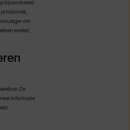
op bijvoorbeeld
je historiek,
envoudiger om
lleen sneller,
eren
 werkbon. De
 meer informatie
ebt.