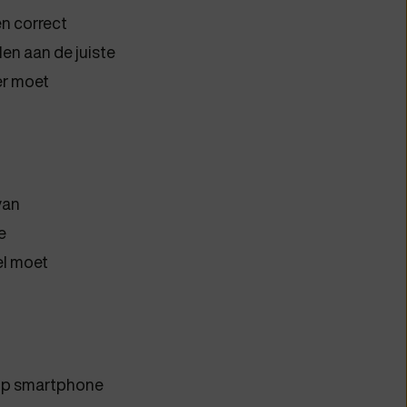
en correct
len aan de juiste
 er moet
van
e
el moet
 op smartphone