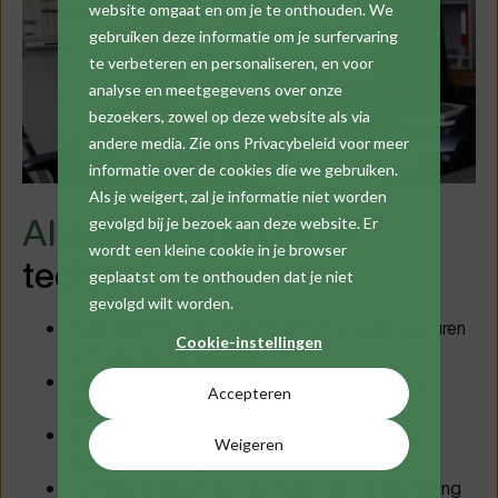
website omgaat en om je te onthouden. We
gebruiken deze informatie om je surfervaring
te verbeteren en personaliseren, en voor
analyse en meetgegevens over onze
bezoekers, zowel op deze website als via
andere media. Zie ons Privacybeleid voor meer
informatie over de cookies die we gebruiken.
Als je weigert, zal je informatie niet worden
Alles-in-één app
voor
gevolgd bij je bezoek aan deze website. Er
wordt een kleine cookie in je browser
techniekers
geplaatst om te onthouden dat je niet
gevolgd wilt worden.
Bekijk planning, open werkbonnen en registreer uren
Cookie-instellingen
en materialen ter plaatse
Voeg opmerkingen en foto’s toe; vul attesten en
Accepteren
opleverdocumenten in
Koppel facturen aan
Codabox
en stroomlijn je
Weigeren
digitale facturatie
Centrale opslag in de cloud voor directe opvolging