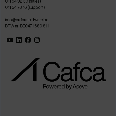
011 54 92 39
(sales)
011 54 70 16
(support)
info@cafcasoftware.be
BTW nr.: BE0471 680 811