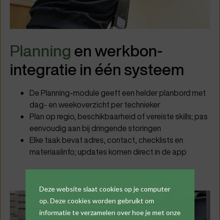
Planning
en werkbon-
integratie in één systeem
De Planning-module geeft een helder planbord met
dag- en weekoverzicht per technieker
Plan op regio, beschikbaarheid of vereiste skills; pas
eenvoudig aan bij dringende storingen
Elke taak bevat adres, contact, checklists en
materiaalinfo; updates komen direct in de app
Deze website slaat cookies op je computer
op. Deze cookies worden gebruikt om
informatie te verzamelen over hoe je met onze