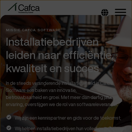
MISSIE CAFCA SOFTWARE
Installatiebedrijven
leiden naar efficiëntie,
kwaliteit en succes
In de steeds veranderende installatiewereld is Cafca
Software een baken van innovatie,
betrouwbaarheid en groei. Met meer dan dertig jaar
ervaring, overstijgen we de rol van softwareleverancier.
Wij zijn een kennispartner en gids voor de toekomst;
Wij helpen installatiebedrijven hun volledige potentieel