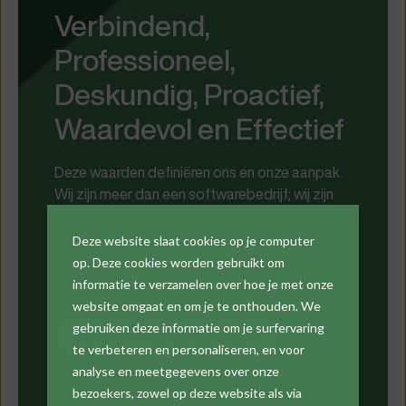
Verbindend,
Professioneel,
Deskundig, Proactief,
Waardevol en Effectief
Deze waarden definiëren ons en onze aanpak.
Wij zijn meer dan een softwarebedrijf; wij zijn
een dynamisch team dat zich inzet voor
blijvende impact in de installatiewereld. Met
Deze website slaat cookies op je computer
Cafca Software zijn
gebruikers altijd een
op. Deze cookies worden gebruikt om
stap vooruit
.
informatie te verzamelen over hoe je met onze
website omgaat en om je te onthouden. We
gebruiken deze informatie om je surfervaring
Meer over Cafca Software
te verbeteren en personaliseren, en voor
analyse en meetgegevens over onze
Neem contact op
bezoekers, zowel op deze website als via