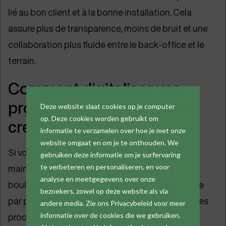
lié au bon client et à la bonne installation. Cela
assure plus de transparence, moins de bruit et une
collaboration plus fluide entre le back-office et le
terrain.
Comment digitaliser vos
processus de travail sans
Deze website slaat cookies op je computer
op. Deze cookies worden gebruikt om
créer le chaos ?
informatie te verzamelen over hoe je met onze
website omgaat en om je te onthouden. We
Si vous souhaitez digitaliser le service et la
gebruiken deze informatie om je surfervaring
maintenance, vous n’êtes pas obligé de tout
te verbeteren en personaliseren, en voor
analyse en meetgegevens over onze
bouleverser d’un coup. En pratique, une approche
bezoekers, zowel op deze website als via
par phases fonctionne mieux. Commencez par les
andere media. Zie ons Privacybeleid voor meer
processus qui vous font perdre le plus de temps
informatie over de cookies die we gebruiken.