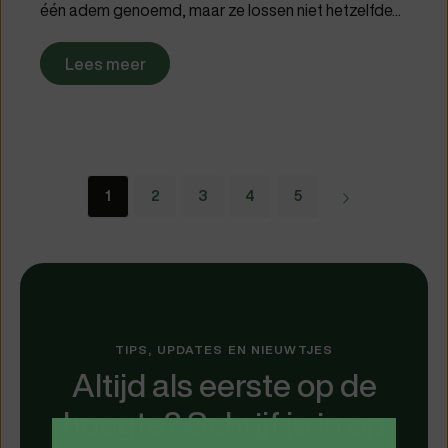
één adem genoemd, maar ze lossen niet hetzelfde...
Lees meer
1
2
3
4
5
Verder
TIPS, UPDATES EN NIEUWTJES
Altijd als eerste op de
hoogte? Schrijf je in op