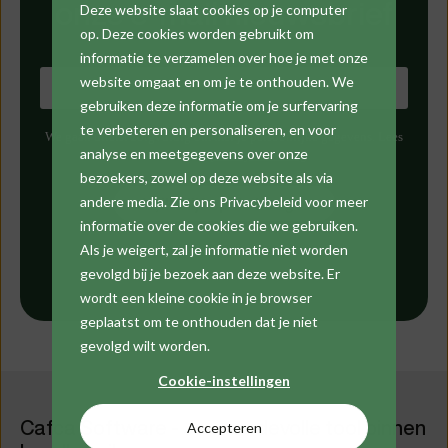
onze e-mail nieuwsbrief
Deze website slaat cookies op je computer
op. Deze cookies worden gebruikt om
informatie te verzamelen over hoe je met onze
website omgaat en om je te onthouden. We
gebruiken deze informatie om je surfervaring
te verbeteren en personaliseren, en voor
We gaan uiterst zorgvuldig om met je persoonlijke gegevens. Lees
analyse en meetgegevens over onze
meer in onze
privacyverklaring
.
bezoekers, zowel op deze website als via
andere media. Zie ons Privacybeleid voor meer
informatie over de cookies die we gebruiken.
Als je weigert, zal je informatie niet worden
gevolgd bij je bezoek aan deze website. Er
wordt een kleine cookie in je browser
geplaatst om te onthouden dat je niet
gevolgd wilt worden.
Cookie-instellingen
Cafca Software - Je waardevolle tool binnen
Accepteren