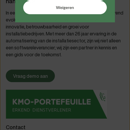
handbereik
Weigeren
In een wereld waar technologie en behoeften voortdurend
evolueren, staat Cafca Software als een baken van
innovatie, betrouwbaarheid en groei voor
installatiebedrijven. Met meer dan 26 jaar ervaring in de
automatisering van de installatiesector, zijn wij niet alleen
een softwareleverancier; wij zijn een partner in kennis en
een gids voor de toekomst.
Vraag demo aan
Contact