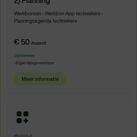
2) Planning
Werkbonnen • Werkbon App techniekers •
Planningsagenda techniekers
€ 50
/maand
Optioneel:
• Eigen bijlage werkbon
Meer informatie
MODULE