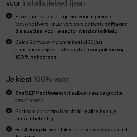
voor
installatiebedrijven
Als installatiebedrijf ga je niet voor algemene
'bouw'software, maar verdien je de beste
software
die speciaal voor je sector werd ontwikkeld.
Cafca Software implementeert al 26 jaar
installatiebedrijven: dat vraagt een
aanpak die wij
100 % beheersen.
Je
kiest
100% voor:
SaaS ERP software
; schaalbaar naar de grootte
van je bedrijf.
Software die vertrekt vanuit de
realiteit van je
installatiebedrijf
.
Een
AI laag
die helpt taken efficiënter en op maat uit