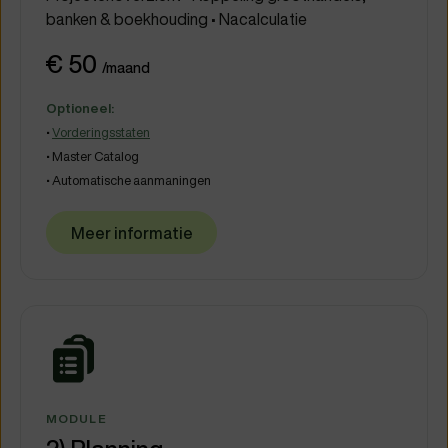
banken & boekhouding • Nacalculatie
€ 50
/maand
Optioneel:
•
Vorde
ring
sstaten
• Ma
ster C
a
t
alog
• Automatische aanmaningen
Meer informatie
MODULE