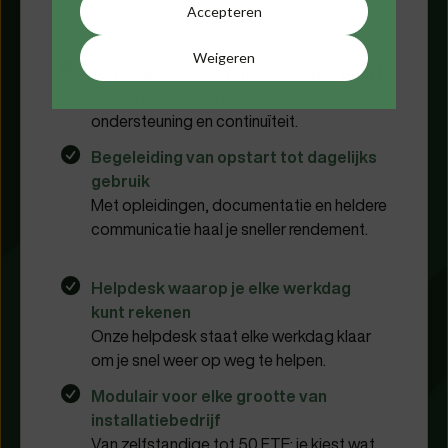
ook een team dat de installatiesector
Accepteren
door en door kent.
Weigeren
Software as a Service zoals het hoort
Je kiest voor cloudsoftware mét updates,
ondersteuning en continuïteit.
Begeleiding van opstart tot dagelijks
gebruik
Met opleidingen, documentatie en heldere
communicatie haal je sneller rendement.
Helpdesk waarop je elke werkdag
kunt rekenen
Onze helpdesk staat elke werkdag klaar
om je snel weer op weg te helpen.
Modulair voor elke grootte van
installatiebedrijf
Van zelfstandige tot 50 FTE: je kiest wat