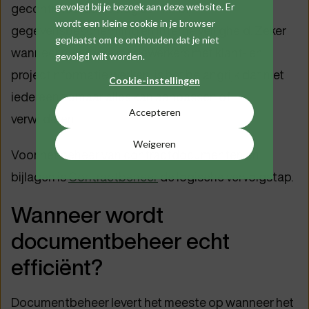
gecontroleerde opslag een rol bij
gevolgd bij je bezoek aan deze website. Er
wordt een kleine cookie in je browser
gegevensbescherming en interne veiligheid. Zeker
geplaatst om te onthouden dat je niet
wanneer meerdere medewerkers met klant- en
gevolgd wilt worden.
projectinformatie werken, is het belangrijk dat niet
Cookie-instellingen
iedereen zomaar alles kan aanpassen of
Accepteren
verwijderen.
Weigeren
Voor het beheer van contractdocumenten en
bijlagen is
Contractbeheer
de logische vervolgstap.
Wanneer wordt
documentbeheer echt
efficiënt?
Documentbeheer levert het meeste op wanneer het