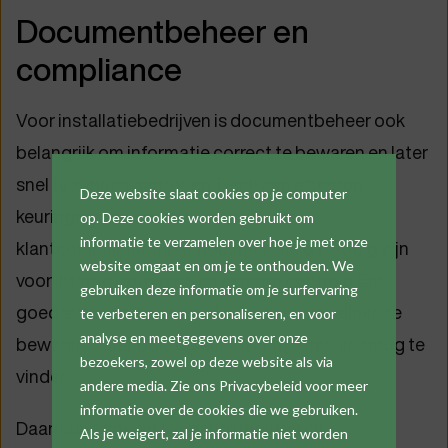
Documentbeheer en
compliance
Voor installatiebedrijven is documentbeheer ook
belangrijk om informatie correct te bewaren en later
snel te kunnen aantonen. Denk aan attesten,
Deze website slaat cookies op je computer
keuringsverslagen, opleverdossiers,
op. Deze cookies worden gebruikt om
informatie te verzamelen over hoe je met onze
klantcommunicatie of documenten die nodig zijn
website omgaat en om je te onthouden. We
voor interne opvolging en externe controle. Een
gebruiken deze informatie om je surfervaring
goed systeem helpt om die stukken niet alleen te
te verbeteren en personaliseren, en voor
analyse en meetgegevens over onze
bewaren, maar ook logisch te archiveren en terug te
bezoekers, zowel op deze website als via
vinden.
andere media. Zie ons Privacybeleid voor meer
informatie over de cookies die we gebruiken.
Daarnaast spelen toegangsrechten en
Als je weigert, zal je informatie niet worden