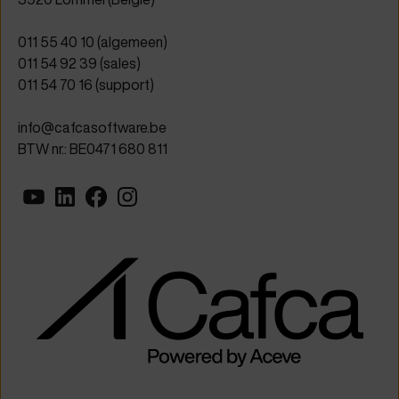
011 55 40 10
(algemeen)
011 54 92 39
(sales)
011 54 70 16
(support)
info@cafcasoftware.be
BTW nr.: BE0471 680 811