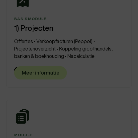
BASISMODULE
1) Projecten
Offertes • Verkoopfacturen (Peppol) •
Projectenoverzicht • Koppeling groothandels,
banken & boekhouding • Nacalculatie
€ 50
/maand
Meer informatie
MODULE