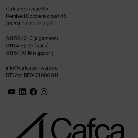
Cafca Software NV
Rembert Dodoensstraat 45
3920 Lommel (België)
011 55 40 10
(algemeen)
011 54 92 39
(sales)
011 54 70 16
(support)
info@cafcasoftware.be
BTW nr.: BE0471 680 811