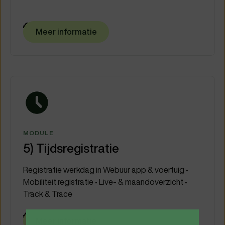
€ 50
/maand
Meer informatie
MODULE
5) Tijdsregistratie
Registratie werkdag in Webuur app & voertuig •
Mobiliteit registratie • Live- & maandoverzicht •
Track & Trace
€ 50
/maand
Meer informatie