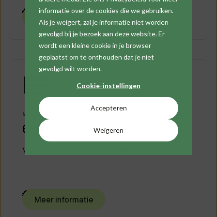
€ 50
informatie over de cookies die we gebruiken.
/maand
Meer informatie
Als je weigert, zal je informatie niet worden
gevolgd bij je bezoek aan deze website. Er
wordt een kleine cookie in je browser
geplaatst om te onthouden dat je niet
gevolgd wilt worden.
Cookie-instellingen
Accepteren
MODULE
6) Voorraad
Weigeren
Voorraad magazijn & voertuigen • Bestellingen
€ 50
/maand
Meer informatie