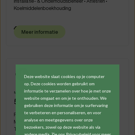
Installatie- & Onderhoudsbeheer • Attesten •
Koelmiddelenboekhouding
€ 50
/maand
Meer informatie
Deze website slaat cookies op je computer
op. Deze cookies worden gebruikt om
informatie te verzamelen over hoe je met onze
MODULE
website omgaat en om je te onthouden. We
5) Tijdsregistratie
gebruiken deze informatie om je surfervaring
te verbeteren en personaliseren, en voor
Registratie werkdag in Webuur app & voertuig •
analyse en meetgegevens over onze
Mobiliteit registratie • Live- & maandoverzicht •
bezoekers, zowel op deze website als via
Track & Trace
andere media. Zie ons Privacybeleid voor meer