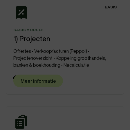
BASIS
BASISMODULE
1) Projecten
Offertes • Verkoopfacturen (Peppol) •
Projectenoverzicht • Koppeling groothandels,
banken & boekhouding • Nacalculatie
€ 50
/maand
Meer informatie