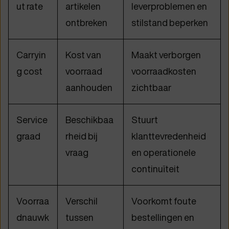
ut rate
artikelen
leverproblemen en
ontbreken
stilstand beperken
Carryin
Kost van
Maakt verborgen
g cost
voorraad
voorraadkosten
aanhouden
zichtbaar
Service
Beschikbaa
Stuurt
graad
rheid bij
klanttevredenheid
vraag
en operationele
continuïteit
Voorraa
Verschil
Voorkomt foute
dnauwk
tussen
bestellingen en