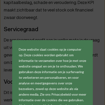
kapitaalbeslag, schade en veroudering. Deze KPI
maakt zichtbaar dat te veel stock ook financieel
zwaar doorweegt.
Servicegraad
De servicegraad geeft aan in welke mate je de vraag
uit voorraad kunt beantwoorden. Hoe hoger de
Deze website slaat cookies op je computer
gewenste servicegraad, hoe belangrijker het wordt
op. Deze cookies worden gebruikt om
informatie te verzamelen over hoe je met onze
om bestelpunten, veiligheidsvoorraad en
website omgaat en om je te onthouden. We
leverbetrouwbaarheid goed te sturen.
gebruiken deze informatie om je surfervaring
te verbeteren en personaliseren, en voor
Voorraadnauwkeurigheid
analyse en meetgegevens over onze
bezoekers, zowel op deze website als via
Dit is het verschil tussen systeemvoorraad en
andere media. Zie ons Privacybeleid voor meer
werkelijke voorraad. Als dat verschil te groot is,
informatie over de cookies die we gebruiken.