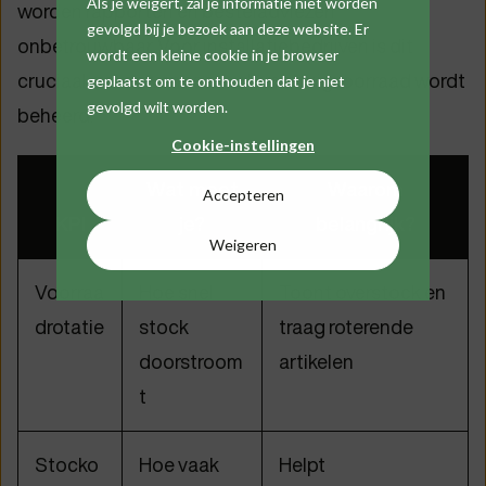
Als je weigert, zal je informatie niet worden
worden rapporten en besteladviezen
gevolgd bij je bezoek aan deze website. Er
onbetrouwbaar. Voor installatiebedrijven is dit
wordt een kleine cookie in je browser
cruciaal, zeker wanneer ook voertuigvoorraad wordt
geplaatst om te onthouden dat je niet
gevolgd wilt worden.
beheerd.
Cookie-instellingen
Wat meet
Waarom
Accepteren
KPI
je?
belangrijk?
Weigeren
Voorraa
Hoe snel
Toont overstock en
drotatie
stock
traag roterende
doorstroom
artikelen
t
Stocko
Hoe vaak
Helpt