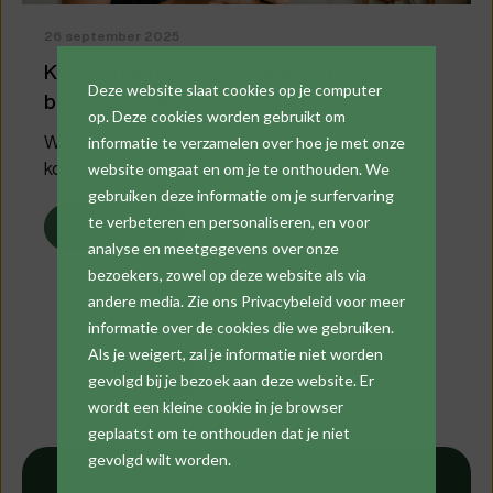
26 september 2025
Koppelingen voor installatie- en
Deze website slaat cookies op je computer
bouwbedrijven
op. Deze cookies worden gebruikt om
Werk efficiënter en slimmer met de digitale
informatie te verzamelen over hoe je met onze
koppelingen van Cafca Software. Of je nu sneller...
website omgaat en om je te onthouden. We
gebruiken deze informatie om je surfervaring
te verbeteren en personaliseren, en voor
Lees meer
analyse en meetgegevens over onze
bezoekers, zowel op deze website als via
andere media. Zie ons Privacybeleid voor meer
informatie over de cookies die we gebruiken.
Als je weigert, zal je informatie niet worden
1
2
3
4
5
gevolgd bij je bezoek aan deze website. Er
Verder
wordt een kleine cookie in je browser
geplaatst om te onthouden dat je niet
gevolgd wilt worden.