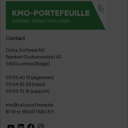
Contact
Cafca Software NV
Rembert Dodoensstraat 45
3920 Lommel (België)
011 55 40 10
(algemeen)
011 54 92 39
(sales)
011 54 70 16
(support)
info@cafcasoftware.be
BTW nr.: BE0471 680 811