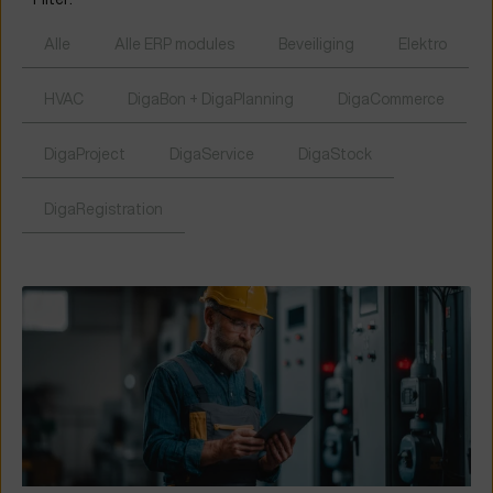
Alle
Alle ERP modules
Beveiliging
Elektro
HVAC
DigaBon + DigaPlanning
DigaCommerce
DigaProject
DigaService
DigaStock
DigaRegistration