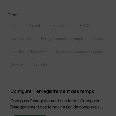
Filtre:
Tous
Projects
Électrique
HVAC
Planification
Enregistrement du temps
Stock
Tous les modules ERP
Projects > Aperçu des projets
Service
Sécurité
Configurer l’enregistrement des temps
Configurer l’enregistrement des temps Configurer
l’enregistrement des temps n’a rien de complexe si...