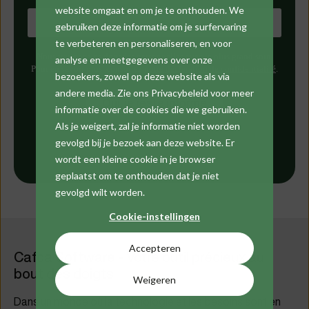
website omgaat en om je te onthouden. We
gebruiken deze informatie om je surfervaring
te verbeteren en personaliseren, en voor
Nous traitons vos données personnelles avec le plus grand soin.
analyse en meetgegevens over onze
Pour en savoir plus, consultez
notre déclaration de confidentialité
.
bezoekers, zowel op deze website als via
andere media. Zie ons Privacybeleid voor meer
informatie over de cookies die we gebruiken.
Als je weigert, zal je informatie niet worden
gevolgd bij je bezoek aan deze website. Er
wordt een kleine cookie in je browser
geplaatst om te onthouden dat je niet
gevolgd wilt worden.
Cookie-instellingen
Accepteren
Cafca Software - Votre outil précieux au
bout des doigts
Weigeren
Dans un monde où la technologie et les besoins sont en