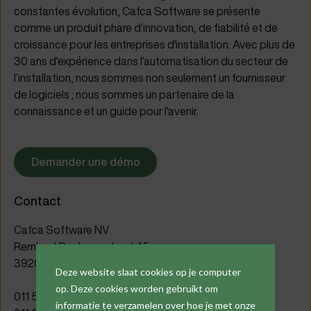
constantes évolution, Cafca Software se présente
comme un produit phare d’innovation, de fiabilité et de
croissance pour les entreprises d'installation. Avec plus de
30 ans d'expérience dans l’automatisation du secteur de
l’installation, nous sommes non seulement un fournisseur
de logiciels ; nous sommes un partenaire de la
connaissance et un guide pour l'avenir.
Demander une démo
Contact
Cafca Software NV
Rembert Dodoensstraat 45
3920 Lommel (Belgique)
Deze website slaat cookies op je computer
op. Deze cookies worden gebruikt om
011 55 40 10 (général)
informatie te verzamelen over hoe je met onze