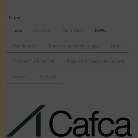
Filtre:
Tous
Projects
Électrique
HVAC
Planification
Enregistrement du temps
Stock
Tous les modules ERP
Projects > Aperçu des projets
Service
Sécurité