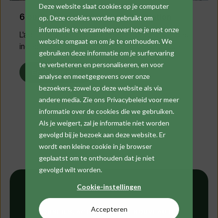
Deze website slaat cookies op je computer
6 outils pour simplifier l'administration
op. Deze cookies worden gebruikt om
informatie te verzamelen over hoe je met onze
L'administration : la plupart des employeurs et des
website omgaat en om je te onthouden. We
indépendants préféreraient la perdre plutôt que...
gebruiken deze informatie om je surfervaring
te verbeteren en personaliseren, en voor
En savoir plus
analyse en meetgegevens over onze
bezoekers, zowel op deze website als via
andere media. Zie ons Privacybeleid voor meer
informatie over de cookies die we gebruiken.
Als je weigert, zal je informatie niet worden
gevolgd bij je bezoek aan deze website. Er
1
2
Next
wordt een kleine cookie in je browser
geplaatst om te onthouden dat je niet
gevolgd wilt worden.
Cookie-instellingen
Accepteren
CONSEILS, ACTUALITÉS ET NOUVEAUTÉS