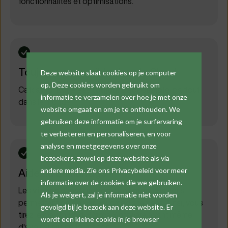
fonctionnalités et optimisations.
Toujours accessible dans le Cloud
Deze website slaat cookies op je computer
op. Deze cookies worden gebruikt om
Cafca Software est
toujours accessible
partout
informatie te verzamelen over hoe je met onze
dans le monde.
website omgaat en om je te onthouden. We
gebruiken deze informatie om je surfervaring
te verbeteren en personaliseren, en voor
analyse en meetgegevens over onze
bezoekers, zowel op deze website als via
andere media. Zie ons Privacybeleid voor meer
Aide au démarrage
informatie over de cookies die we gebruiken.
Les
vidéos d'instruction
et les
manuels
vous
Als je weigert, zal je informatie niet worden
permettent de démarrer immédiatement. Ainsi, vous
gevolgd bij je bezoek aan deze website. Er
tirez le maximum du Cafca Software avant même
wordt een kleine cookie in je browser
d'avoir suivi une formation.