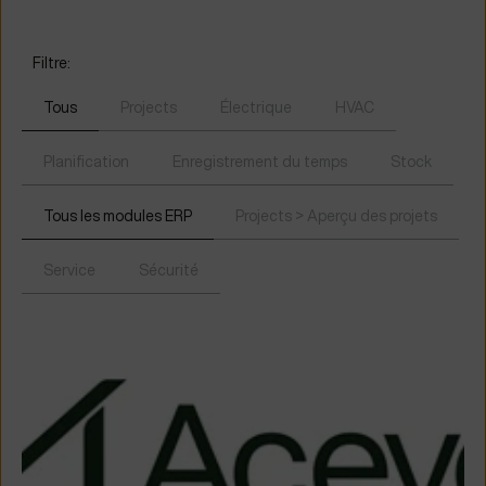
Filtre:
Tous
Projects
Électrique
HVAC
Planification
Enregistrement du temps
Stock
Tous les modules ERP
Projects > Aperçu des projets
Service
Sécurité