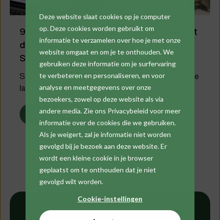
Deze website slaat cookies op je computer
op. Deze cookies worden gebruikt om
9 avantages de la gestion de l'installation et
informatie te verzamelen over hoe je met onze
de la maintenance de Cafca - Cafca
website omgaat en om je te onthouden. We
Software voor Installatiebedrijven
gebruiken deze informatie om je surfervaring
Saviez-vous qu’avec la gestion de l’installation et de
te verbeteren en personaliseren, en voor
la maintenance de Cafca, vous pouvez créer...
analyse en meetgegevens over onze
bezoekers, zowel op deze website als via
andere media. Zie ons Privacybeleid voor meer
En savoir plus
informatie over de cookies die we gebruiken.
Als je weigert, zal je informatie niet worden
gevolgd bij je bezoek aan deze website. Er
wordt een kleine cookie in je browser
geplaatst om te onthouden dat je niet
gevolgd wilt worden.
Cookie-instellingen