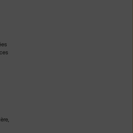
ées
 ces
ère,