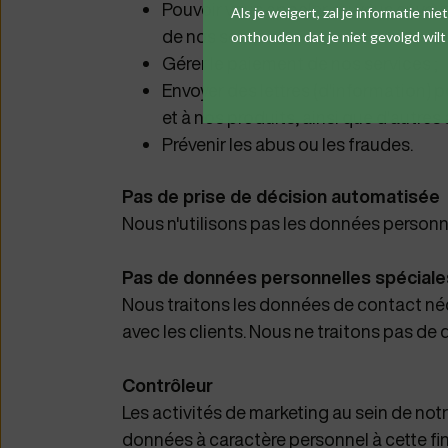
Pouvoir vous appeler ou vous envoyer
Als je weigert, zal je informatie n
de nos services ;
onthouden dat je niet gevolgd wil
Gérer le paiement de nos services ;
Envoyer des lettres (d'information)
et à nos produits, ainsi que d'autres 
Prévenir les abus ou les fraudes.
Pas de prise de décision automatisée
Nous n'utilisons pas les données personn
Pas de données personnelles spéciale
Nous traitons les données de contact néc
avec les clients. Nous ne traitons pas de
Contrôleur
Les activités de marketing au sein de no
données à caractère personnel à cette fi