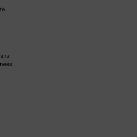
te
r
Dans
nnées