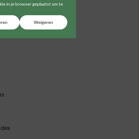
tion
okie in je browser geplaatst om te
eren
Weigeren
ices
ns
 des