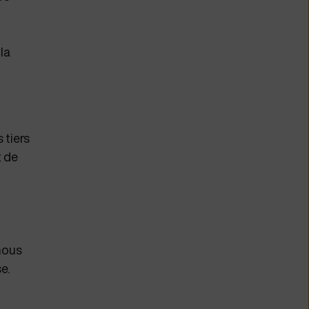
la
 tiers
t de
nous
se.