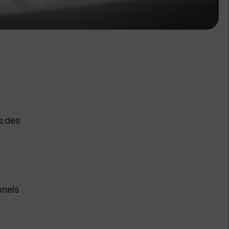
s des
nnels