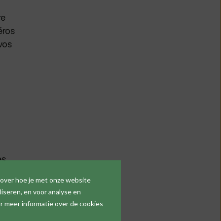
re
éros
vos
es
 over hoe je met onze website
iseren, en voor analyse en
r meer informatie over de cookies