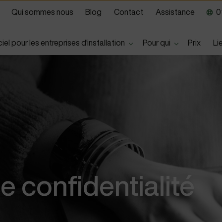
Qui sommes nous
Blog
Contact
Assistance
01
Show submenu for
Show submen
iel pour les entreprises d'installation
Pour qui
Prix
Li
e confidentialité