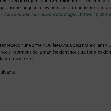
 temps et de l'argent. Nous vous aidons non seulement à
 à garder une longueur d'avance dans le monde en constan
- Votre outil précieux au bout des doigts
.
En savoir plus su
tez recevoir une offre ? Ou êtes-vous déjà notre client ? 
us vous informons de la manière dont nous traitons les do
dans ce contexte.
uivante :