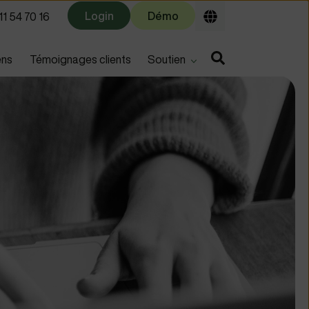
Login
Démo
1 54 70 16
u for
Show submenu for
ens
Témoignages clients
Soutien