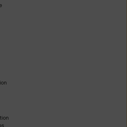
e
ion
tion
ps