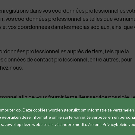
s enregistrons dans vos coordonnées professionnelles vot
ction, vos coordonnées professionnelles telles que vos num
 et vos coordonnées dans les médias sociaux, ainsi que 
données professionnelles auprès de tiers, tels que la
 données de contact professionnel, entre autres, pour
chez nous.
onnel afin de vous fournir le meilleur service possible. L
 :
computer op. Deze cookies worden gebruikt om informatie te verzamelen
gebruiken deze informatie om je surfervaring te verbeteren en personal
gérer le(s) contrat(s) que vous avez conclu(s) avec nous ;
 zowel op deze website als via andere media. Zie ons Privacybeleid voo
 à votre demande ;