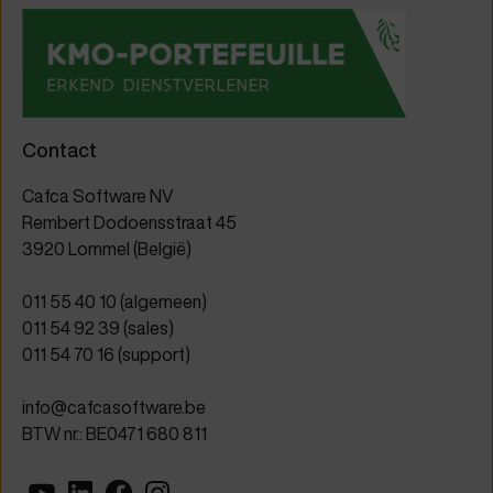
Contact
Cafca Software NV
Rembert Dodoensstraat 45
3920 Lommel (België)
011 55 40 10
(algemeen)
011 54 92 39
(sales)
011 54 70 16
(support)
info@cafcasoftware.be
BTW nr.: BE0471 680 811