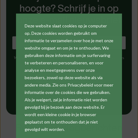
hoogte? Schrijf je in op
onze e-mail nieuwsbrief
Deze website slaat cookies op je computer
op. Deze cookies worden gebruikt om
informatie te verzamelen over hoe je met onze
website omgaat en om je te onthouden. We
gebruiken deze informatie om je surfervaring
We gaan uiterst zorgvuldig om met je persoonlijke gegevens. Lees
te verbeteren en personaliseren, en voor
meer in onze
privacyverklaring
.
analyse en meetgegevens over onze
bezoekers, zowel op deze website als via
andere media. Zie ons Privacybeleid voor meer
informatie over de cookies die we gebruiken.
Als je weigert, zal je informatie niet worden
gevolgd bij je bezoek aan deze website. Er
wordt een kleine cookie in je browser
geplaatst om te onthouden dat je niet
Relevante blogberichten
gevolgd wilt worden.