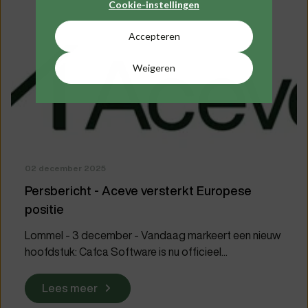
Cookie-instellingen
Accepteren
Weigeren
02 december 2025
Persbericht - Aceve versterkt Europese
positie
Lommel - 3 december - Vandaag markeert een nieuw
hoofdstuk: Cafca Software is nu officieel...
Lees meer