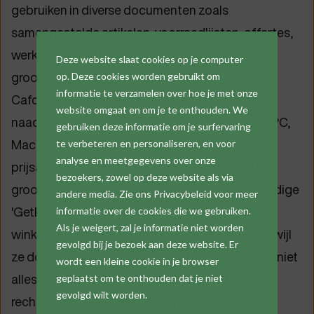
gebruiken in diverse documenten zoals
samengestelde artikelen, voorraadlijsten, offertes,
werkbonnen en bestelbonnen. En als de
Deze website slaat cookies op je computer
groothandel de prijzen aanpast? Geen zorgen,
op. Deze cookies worden gebruikt om
informatie te verzamelen over hoe je met onze
Cafca Software is een 100% webapplicatie die
website omgaat en om je te onthouden. We
naadloos werkt op elk apparaat - of het nu een PC,
gebruiken deze informatie om je surfervaring
Mac, tablet of smartphone is. Zo worden
te verbeteren en personaliseren, en voor
analyse en meetgegevens over onze
prijsaanpassingen en voorraadniveaus van de
bezoekers, zowel op deze website als via
groothandels in realtime bijgewerkt. Met de handige
andere media. Zie ons Privacybeleid voor meer
'GetBasket'-functie kunnen gebruikers zelfs het
informatie over de cookies die we gebruiken.
Als je weigert, zal je informatie niet worden
winkelmandje van de webshop downloaden terwijl
gevolgd bij je bezoek aan deze website. Er
ze documenten opstellen in Cafca. En dit is nog niet
wordt een kleine cookie in je browser
alles! Met Cafca 'e-order' kan de bestelbon
geplaatst om te onthouden dat je niet
gevolgd wilt worden.
rechtstreeks naar de webshop van de gekozen