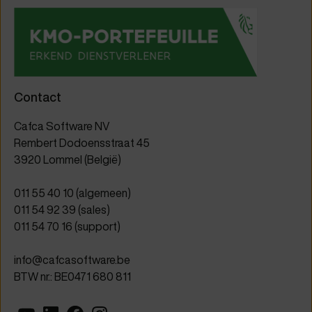
Contact
Cafca Software NV
Rembert Dodoensstraat 45
3920 Lommel (België)
011 55 40 10
(algemeen)
011 54 92 39
(sales)
011 54 70 16
(support)
info@cafcasoftware.be
BTW nr.: BE0471 680 811