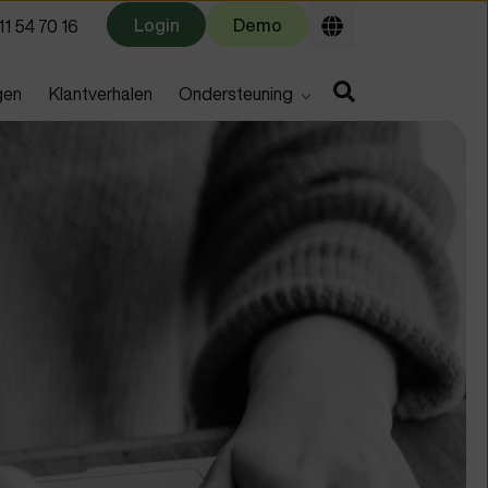
Login
Demo
1 54 70 16
u for
Show submenu for
gen
Klantverhalen
Ondersteuning