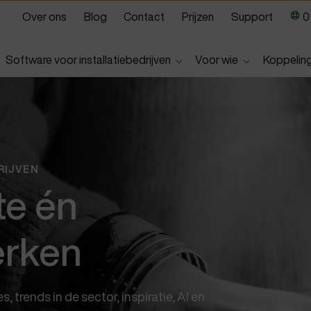
Over ons
Blog
Contact
Prijzen
Support
01
Show submenu for
Show submen
Software voor installatiebedrijven
Voor wie
Koppelin
RIJVEN
te én
erken
 trends in de sector, inspiratie, AI en