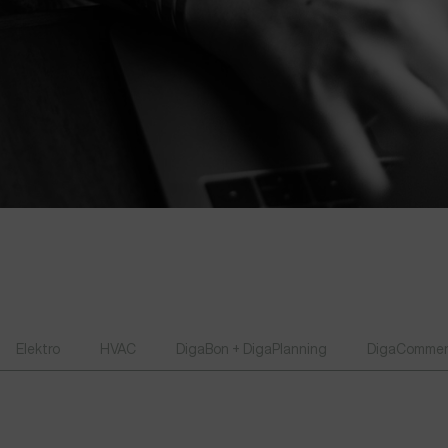
Elektro
HVAC
DigaBon + DigaPlanning
DigaCommer