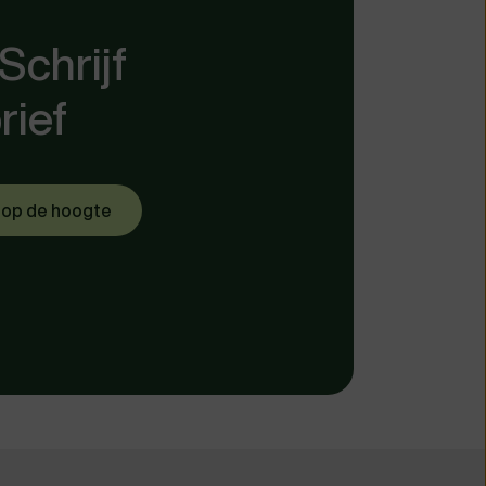
Schrijf
rief