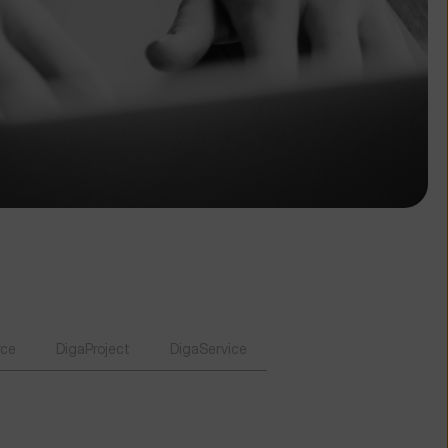
ce
DigaProject
DigaService