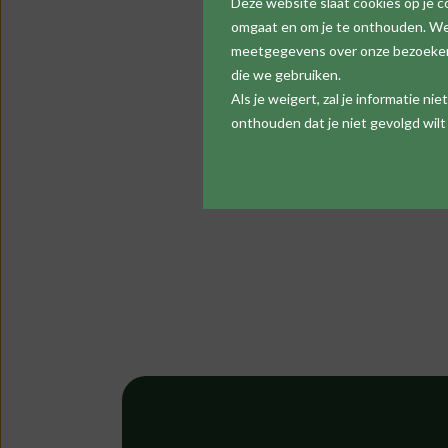
Deze website slaat cookies op je 
omgaat en om je te onthouden. We 
meetgegevens over onze bezoekers,
die we gebruiken.
Als je weigert, zal je informatie n
onthouden dat je niet gevolgd wil