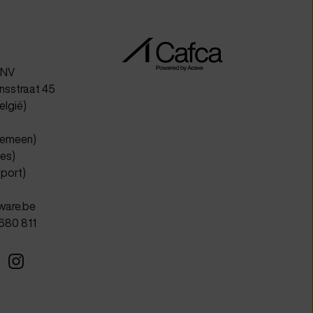
 NV
sstraat 45
lgië)
gemeen)
les)
port)
ware.be
 680 811