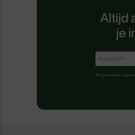
Altijd
je 
We gaan uiterst zorgvul