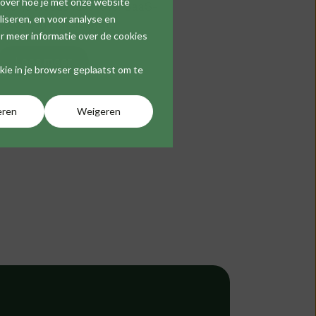
 over hoe je met onze website
hoor je steeds vaker over SaaS-
iseren, en voor analyse en
oplossingen. Maar wat...
r meer informatie over de cookies
Lees meer
okie in je browser geplaatst om te
eren
Weigeren