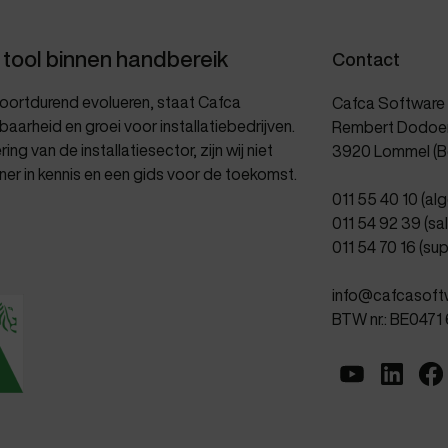
 tool binnen handbereik
Contact
voortdurend evolueren, staat Cafca
Cafca Software
aarheid en groei voor installatiebedrijven.
Rembert Dodoen
ng van de installatiesector, zijn wij niet
3920 Lommel (Be
rtner in kennis en een gids voor de toekomst.
011 55 40 10
(al
011 54 92 39
(sa
011 54 70 16
(sup
info@cafcasoft
BTW nr.: BE0471