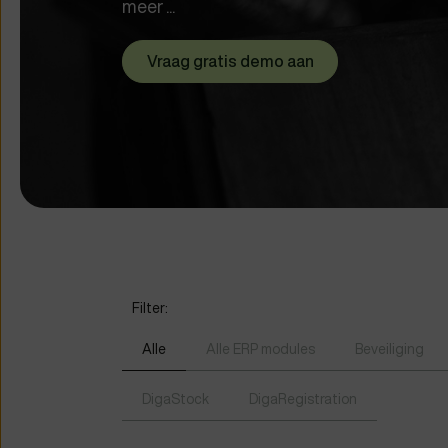
meer ...
Vraag gratis demo aan
Filter:
Alle
Alle ERP modules
Beveiliging
DigaStock
DigaRegistration