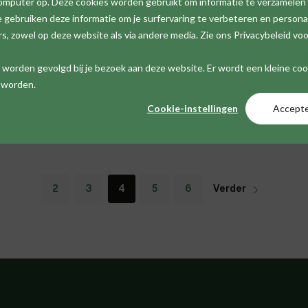
computer op. Deze cookies worden gebruikt om informatie te verzamelen
gebruiken deze informatie om je surfervaring te verbeteren en personal
 zowel op deze website als via andere media. Zie ons Privacybeleid voo
iet worden gevolgd bij je bezoek aan deze website. Er wordt een kleine co
t worden.
Cookie-instellingen
Accept
2
3
4
5
6
Verder