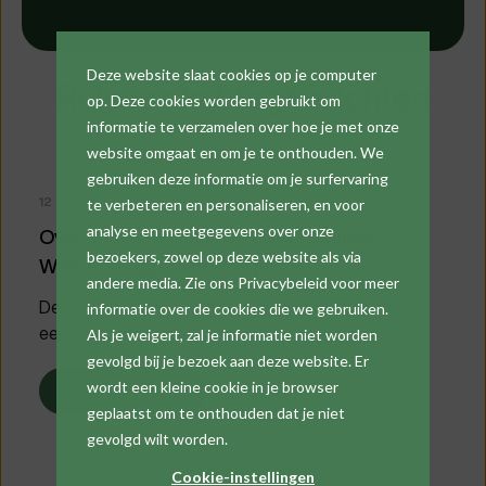
Deze website slaat cookies op je computer
Relevante blogberichten
op. Deze cookies worden gebruikt om
informatie te verzamelen over hoe je met onze
website omgaat en om je te onthouden. We
gebruiken deze informatie om je surfervaring
12 april 2024
te verbeteren en personaliseren, en voor
analyse en meetgegevens over onze
Overschakelen naar de Cafca digitale
bezoekers, zowel op deze website als via
Werkbon App? Dat doe je zo!
andere media. Zie ons Privacybeleid voor meer
De Cafca Software digitale Werkbon App begint in
informatie over de cookies die we gebruiken.
een eindfase te komen met mooie schermen en...
Als je weigert, zal je informatie niet worden
gevolgd bij je bezoek aan deze website. Er
wordt een kleine cookie in je browser
Lees meer
geplaatst om te onthouden dat je niet
gevolgd wilt worden.
Cookie-instellingen