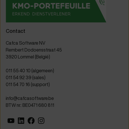
Contact
Cafca Software NV
Rembert Dodoensstraat 45
3920 Lommel (België)
011 55 40 10
(algemeen)
011 54 92 39
(sales)
011 54 70 16
(support)
info@cafcasoftware.be
BTW nr.: BE0471 680 811