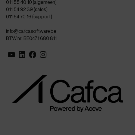
011 55 40 10
(algemeen)
011 54 92 39
(sales)
011 54 70 16
(support)
info@cafcasoftware.be
BTW nr.: BE0471 680 811