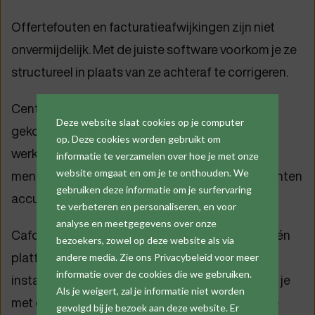
Offertefouten en facturatieafwijkingen zijn niet
onvermijdelijk. Met de juiste software voorkom je ze
structureel in plaats van ze achteraf te corrigeren.
Centrale artikeldata, automatische validatie,
Deze website slaat cookies op je computer
gekoppelde werkbonnen en Peppol-integratie
op. Deze cookies worden gebruikt om
werken samen als een vangnet. Ze vangen
informatie te verzamelen over hoe je met onze
website omgaat en om je te onthouden. We
menselijke fouten op en zorgen ervoor dat je klanten
gebruiken deze informatie om je surfervaring
accurate, consistente documenten ontvangen.
te verbeteren en personaliseren, en voor
analyse en meetgegevens over onze
Cafca Software combineert deze controles in één
bezoekers, zowel op deze website als via
platform dat specifiek is ontwikkeld voor
andere media. Zie ons Privacybeleid voor meer
informatie over de cookies die we gebruiken.
installatiebedrijven. Van offerte tot factuur werk je
Als je weigert, zal je informatie niet worden
met dezelfde betrouwbare gegevens, zodat je je
gevolgd bij je bezoek aan deze website. Er