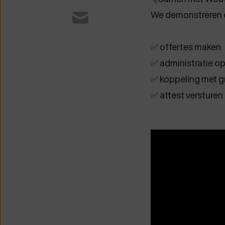
We demonstreren o
✅ offertes maken
✅ administratie op
✅ koppeling met g
✅ attest versture