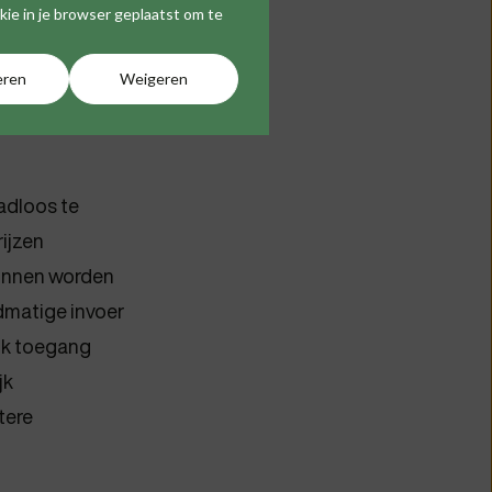
okie in je browser geplaatst om te
r
eren
Weigeren
adloos te
rijzen
unnen worden
dmatige invoer
lik toegang
jk
tere