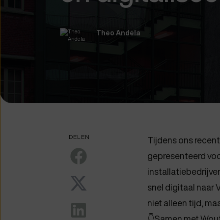
Theo Andela
DELEN
Tijdens ons recen
gepresenteerd voor
installatiebedrijve
snel digitaal naar
niet alleen tijd, m
👇Samen met Woute