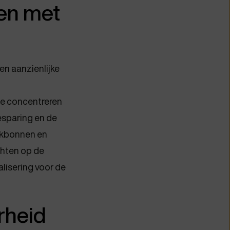
ven met
en aanzienlijke
 te concentreren
esparing en de
erkbonnen en
chten op de
lisering voor de
rheid