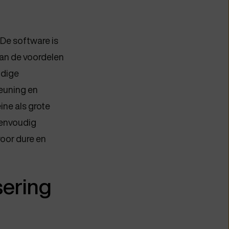
 De software is
van de voordelen
ndige
teuning en
ine als grote
eenvoudig
oor dure en
sering