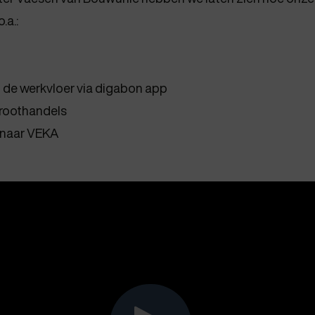
.a.:
 de werkvloer via digabon app
roothandels
n naar VEKA