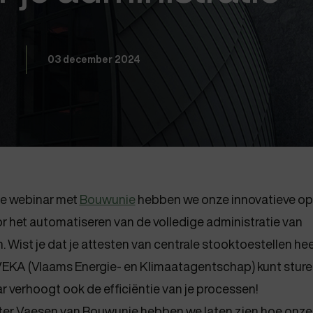
03 december 2024
te webinar met
Bouwunie
hebben we onze innovatieve op
 het automatiseren van de volledige administratie van
n. Wist je dat je attesten van centrale stooktoestellen h
 VEKA (Vlaams Energie- en Klimaatagentschap) kunt sture
aar verhoogt ook de efficiëntie van je processen!
r Vaesen van Bouwunie hebben we laten zien hoe onze 