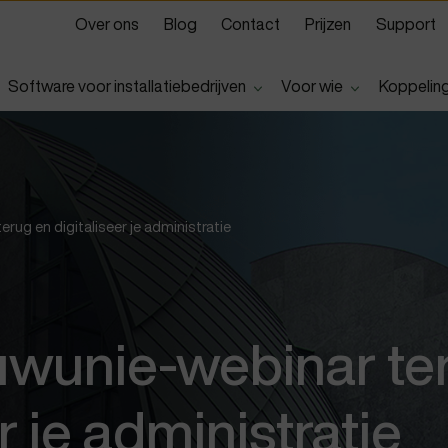
Over ons
Blog
Contact
Prijzen
Support
Show submenu for
Show submen
Software voor installatiebedrijven
Voor wie
Koppelin
rug en digitaliseer je administratie
uwunie-webinar te
r je administratie