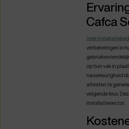
Ervaring
Cafca S
Veel installatiebe
verbeteringen in h
gebruiksvriendelij
op hun vak in plaa
nauwkeurigheid di
attesten te genere
volgende klus. Dez
installatiesector.
Kostenef