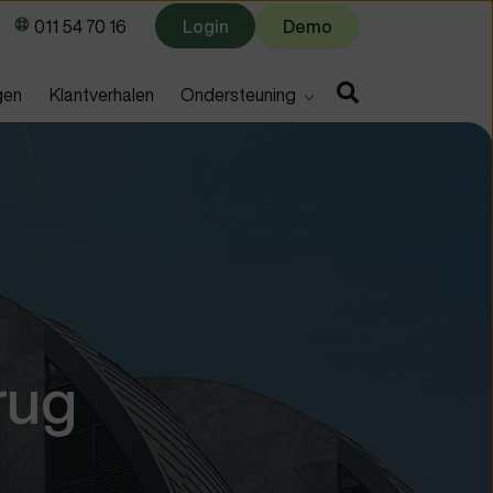
011 54 70 16
Login
Demo
u for
Show submenu for
gen
Klantverhalen
Ondersteuning
rug