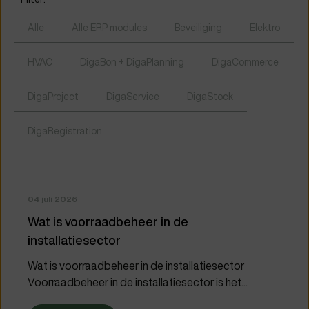
Alle
Alle ERP modules
Beveiliging
Elektro
HVAC
DigaBon + DigaPlanning
DigaCommerce
DigaProject
DigaService
DigaStock
DigaRegistration
04 juli 2026
Wat is voorraadbeheer in de
installatiesector
Wat is voorraadbeheer in de installatiesector
Voorraadbeheer in de installatiesector is het...