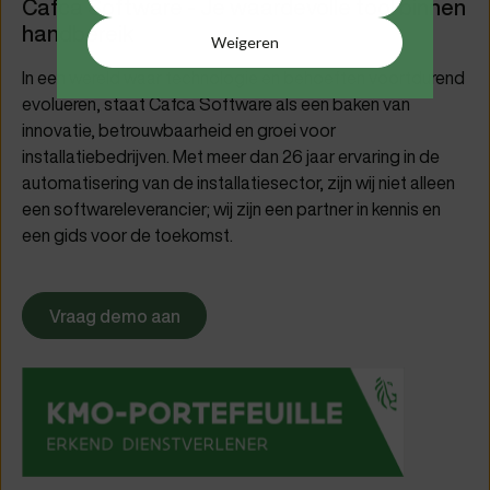
Cafca Software - Je waardevolle tool binnen
handbereik
Weigeren
In een wereld waar technologie en behoeften voortdurend
evolueren, staat Cafca Software als een baken van
innovatie, betrouwbaarheid en groei voor
installatiebedrijven. Met meer dan 26 jaar ervaring in de
automatisering van de installatiesector, zijn wij niet alleen
een softwareleverancier; wij zijn een partner in kennis en
een gids voor de toekomst.
Vraag demo aan