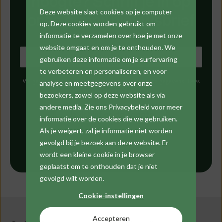
hoogte? Schrijf je in op
Deze website slaat cookies op je computer
onze e-mail nieuwsbrief
op. Deze cookies worden gebruikt om
informatie te verzamelen over hoe je met onze
website omgaat en om je te onthouden. We
gebruiken deze informatie om je surfervaring
te verbeteren en personaliseren, en voor
We gaan uiterst zorgvuldig om met je persoonlijke gegevens. Lees
analyse en meetgegevens over onze
meer in onze
privacyverklaring
.
bezoekers, zowel op deze website als via
andere media. Zie ons Privacybeleid voor meer
informatie over de cookies die we gebruiken.
Als je weigert, zal je informatie niet worden
gevolgd bij je bezoek aan deze website. Er
wordt een kleine cookie in je browser
geplaatst om te onthouden dat je niet
gevolgd wilt worden.
Cookie-instellingen
Accepteren