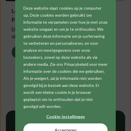
Deze website slaat cookies op je computer
Les 4 fonctionnalités les plus utilisées du
op. Deze cookies worden gebruikt om
progiciel Cafca
informatie te verzamelen over hoe je met onze
En tant qu'installateur, vous avez souvent un emploi
website omgaat en om je te onthouden. We
du temps chargé. Vos journées sont remplies de...
gebruiken deze informatie om je surfervaring
te verbeteren en personaliseren, en voor
analyse en meetgegevens over onze
En savoir plus
bezoekers, zowel op deze website als via
andere media. Zie ons Privacybeleid voor meer
informatie over de cookies die we gebruiken.
Als je weigert, zal je informatie niet worden
gevolgd bij je bezoek aan deze website. Er
1
2
3
wordt een kleine cookie in je browser
Next
geplaatst om te onthouden dat je niet
gevolgd wilt worden.
Cookie-instellingen
Accepteren