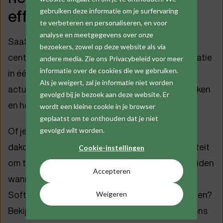
efficiënter te werken
gebruiken deze informatie om je surfervaring
te verbeteren en personaliseren, en voor
analyse en meetgegevens over onze
SaaS-software voor installatiebedrijven
bezoekers, zowel op deze website als via
centraliseert je planning, facturatie en administratie
andere media. Zie ons Privacybeleid voor meer
informatie over de cookies die we gebruiken.
in één toegankelijk platform. Je werkt overal met
Als je weigert, zal je informatie niet worden
actuele gegevens, automatiseert tijdrovende taken
gevolgd bij je bezoek aan deze website. Er
en houdt grip op je projecten.
wordt een kleine cookie in je browser
geplaatst om te onthouden dat je niet
Of je nu een HVAC-installateur, elektricien of
gevolgd wilt worden.
dakdekker bent: cloudsoftware biedt de flexibiliteit
Cookie-instellingen
om te starten met wat je nodig hebt en uit te breiden
Accepteren
wanneer je groeit. Wil je ontdekken hoe Cafca
Software jouw installatiebedrijf kan ondersteunen?
Weigeren
Bekijk dan onze
modules
of neem contact met ons