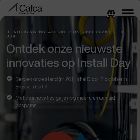
UITNODIGING INSTALL DAY 17 OKTOBER 2025 | 9 - 19
UUR
Ontdek onze nieuwste
innovaties op Install Day
Bezoek onze stand (nr. 201) in hal D op 17 oktober in
Brussels Gate!
Met de innovaties ga je nog meer uren aan tijd
besparen!