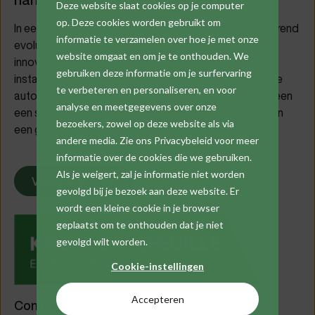
handbereik
Deze website slaat cookies op je computer
op. Deze cookies worden gebruikt om
In een wereld waar technologie en behoeften voortdurend
informatie te verzamelen over hoe je met onze
evolueren, staat Cafca Software als een baken van
website omgaat en om je te onthouden. We
innovatie, betrouwbaarheid en groei voor
gebruiken deze informatie om je surfervaring
installatiebedrijven. Met meer dan 26 jaar ervaring in de
te verbeteren en personaliseren, en voor
automatisering van de installatiesector, zijn wij niet alleen
analyse en meetgegevens over onze
een softwareleverancier; wij zijn een partner in kennis en
bezoekers, zowel op deze website als via
een gids voor de toekomst.
andere media. Zie ons Privacybeleid voor meer
informatie over de cookies die we gebruiken.
Als je weigert, zal je informatie niet worden
Vraag demo aan
gevolgd bij je bezoek aan deze website. Er
wordt een kleine cookie in je browser
geplaatst om te onthouden dat je niet
gevolgd wilt worden.
Cookie-instellingen
Accepteren
Contact