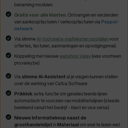
benaming modules
Gratis voor alle klanten.
Ontvangen en verzenden
van aankoopfacturen / verkoopfacturen via
Peppol-
netwerk
Via slimme
AI-tool snel e-mailteksten opstellen
voor
offertes, facturen, aanmaningen en opvolgingsmail.
Koppeling met nieuwe
webshop Varey
(was voorheen
pro.varey.be)
Via
slimme AI-Assistent
al je vragen kunnen stellen
over de werking van Cafca Software
Prikklok
: extra functie om geselecteerde lijnen
automatisch te voorzien van mobiliteitslijnen (steeds
berekend vanuit het bedrijf - klant en vice versa)
Nieuwe Informatieknop naast de
groothandelslijst
in
Materiaal
om snel te lezen wat