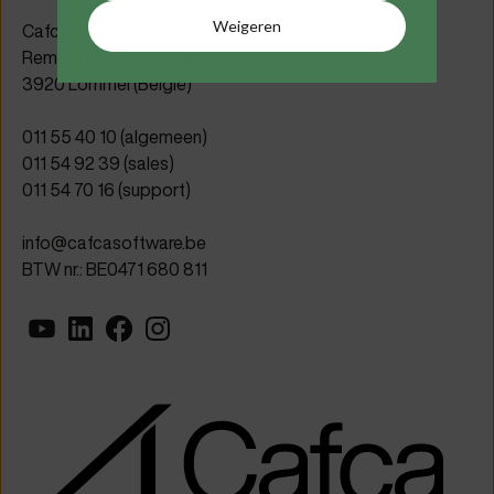
Weigeren
Cafca Software NV
Rembert Dodoensstraat 45
3920 Lommel (België)
011 55 40 10
(algemeen)
011 54 92 39
(sales)
011 54 70 16
(support)
info@cafcasoftware.be
BTW nr.: BE0471 680 811