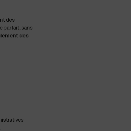
ent des
e parfait, sans
ilement des
istratives
s
.