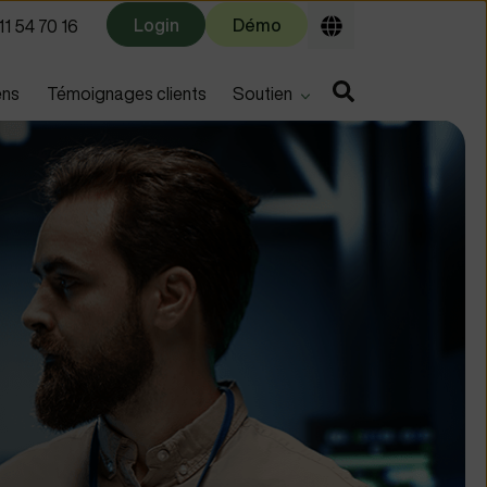
Login
Démo
1 54 70 16
u for
Show submenu for
ens
Témoignages clients
Soutien