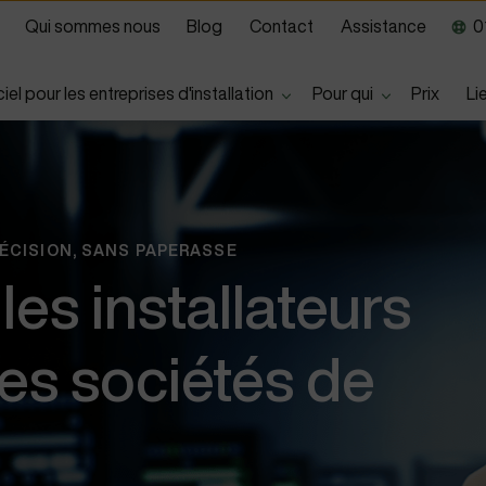
Qui sommes nous
Blog
Contact
Assistance
01
Show submenu for
Show submen
iel pour les entreprises d'installation
Pour qui
Prix
Li
ÉCISION, SANS PAPERASSE
les installateurs
les sociétés de