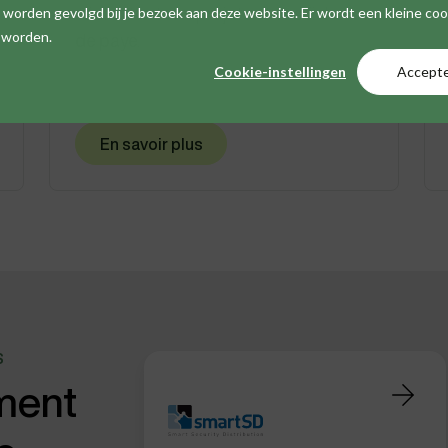
alimentent vos projets et vos fiches
iet worden gevolgd bij je bezoek aan deze website. Er wordt een kleine co
de paye.
t worden.
Cookie-instellingen
Accept
En savoir plus
S
ement