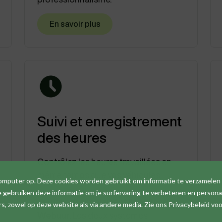
En savoir plus
Suivi et enregistrement
des heures
Contrôlez les heures travaillées en
même temps que vos véhicules.
computer op. Deze cookies worden gebruikt om informatie te verzamelen
gebruiken deze informatie om je surfervaring te verbeteren en personal
Ou utilisez simplement
l'application
 zowel op deze website als via andere media. Zie ons Privacybeleid voo
Webuur
. Les deux systèmes