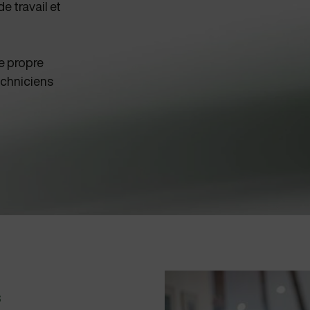
e travail et
re propre
echniciens
S