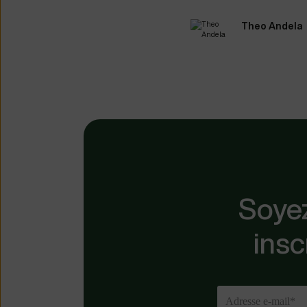
Theo Andela
Soyez
insc