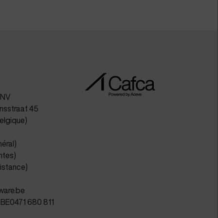
 NV
sstraat 45
elgique)
néral)
ntes)
sistance)
ware.be
 BE0471 680 811