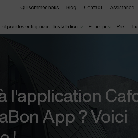
Qui sommes nous
Blog
Contact
Assistance
Show submenu for
Show submen
iel pour les entreprises d'installation
Pour qui
Prix
Li
 l'application Caf
aBon App ? Voici
e !