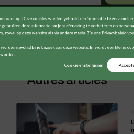
s personnelles avec le plus grand soin. Pour en savoir plus, consultez
notre déclara
computer op. Deze cookies worden gebruikt om informatie te verzamelen
gebruiken deze informatie om je surfervaring te verbeteren en personal
 zowel op deze website als via andere media. Zie ons Privacybeleid voo
iet worden gevolgd bij je bezoek aan deze website. Er wordt een kleine co
t worden.
Cookie-instellingen
Accept
Autres articles
0
D
m