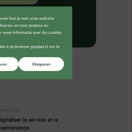
tion de confidentialité
.
 over hoe je met onze website
iseren, en voor analyse en
r meer informatie over de cookies
okie in je browser geplaatst om te
eren
Weigeren
8 juin 2026
igitaliser le service et la
aintenance