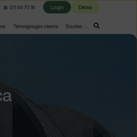
011 54 70 16
Login
Démo
u for
Show submenu for
ens
Témoignages clients
Soutien
ca