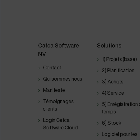
Cafca Software
Solutions
NV
1) Projets (base)
Contact
2) Planification
Qui sommes nous
3) Achats
Manifeste
4) Service
Témoignages
5) Enrégistration
clients
temps
Login Cafca
6) Stock
Software Cloud
Logiciel pour les