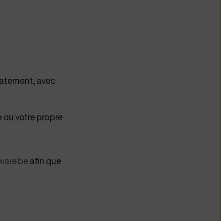
iatement, avec
e ou votre propre
ware.be
afin que