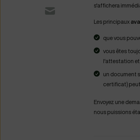
s'affichera imméd
Les principaux
ava
que vous pouvez
vous êtes touj
l'attestation et
un document spé
certificat) peut 
Envoyez une deman
nous puissions étab