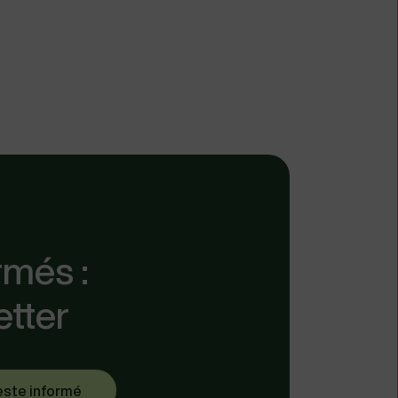
rmés :
etter