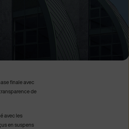
se finale avec
 transparence de
é avec les
reçus en suspens