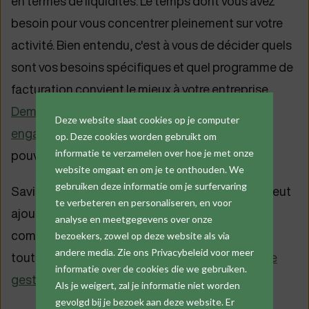
en termes de liquidités. Le temps dont vous avez
besoin pour vous concentrer pleinement sur votre
activité. Bien entendu, c'est à vous de décider quels
sont vos besoins spécifiques et quel programme de
facturation convient le mieux à votre entreprise.
Demandez une version de démonstration sans
Deze website slaat cookies op je computer
engagement de Cafca
et voyez ce que nous
op. Deze cookies worden gebruikt om
informatie te verzamelen over hoe je met onze
pouvons faire pour vous!
website omgaat en om je te onthouden. We
gebruiken deze informatie om je surfervaring
Saviez-vous, au passage, que le logiciel Cafca peut
te verbeteren en personaliseren, en voor
ajouter de nombreuses
autres fonctions utiles
,
analyse en meetgegevens over onze
comme
DigaCommerce
pour créer des devis en
bezoekers, zowel op deze website als via
andere media. Zie ons Privacybeleid voor meer
toute simplicité ? Optez donc pour un
logiciel de
informatie over de cookies die we gebruiken.
gestion
complet, adapté à votre entreprise.
Als je weigert, zal je informatie niet worden
gevolgd bij je bezoek aan deze website. Er