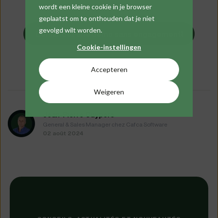
wordt een kleine cookie in je browser
geplaatst om te onthouden dat je niet
gevolgd wilt worden.
Demandez une démo sans engagement!
Cookie-instellingen
Accepteren
Weigeren
Jean-Pierre Cuypers
General & Sales Manager chez Cafca Software
02 août 2024