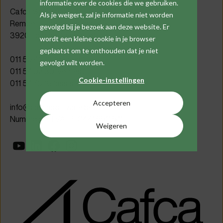
informatie over de cookies die we gebruiken.
Cafca Software NV
Als je weigert, zal je informatie niet worden
Rembert Dodoensstraat 45
gevolgd bij je bezoek aan deze website. Er
3920 Lommel (Belgique)
wordt een kleine cookie in je browser
geplaatst om te onthouden dat je niet
011 55 40 10 (général)
gevolgd wilt worden.
011 54 92 39 (ventes)
Cookie-instellingen
011 54 70 16 (assistance)
Accepteren
info@cafcasoftware.be
Numéro de TVA: BE0471 680 811
Weigeren