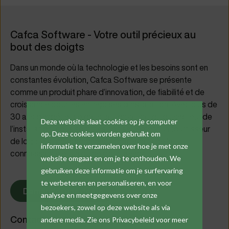
Cafca Software - Votre outil précieux au
bout des doigts
Dans un monde où la technologie et les besoins sont en
constantes évolution, Cafca Software se présente
comme un produit phare d’innovation, de fiabilité et de
croissance pour les entreprises d'installation. Avec plus de
30 ans d'expérience dans l’automatisation du secteur de
Deze website slaat cookies op je computer
l’installation, nous sommes non seulement un fournisseur
op. Deze cookies worden gebruikt om
de logiciels ; nous sommes un partenaire de la
informatie te verzamelen over hoe je met onze
connaissance et un guide pour l'avenir.
website omgaat en om je te onthouden. We
gebruiken deze informatie om je surfervaring
te verbeteren en personaliseren, en voor
Demander une démo
analyse en meetgegevens over onze
bezoekers, zowel op deze website als via
Contact
andere media. Zie ons Privacybeleid voor meer