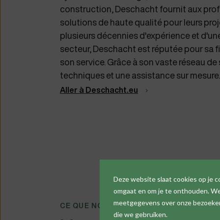
construction, Deschacht fournit aux profe
solutions de haute qualité pour leurs pro
plusieurs décennies d'expérience et d'u
secteur, Deschacht est réputée pour sa fiab
son service. Grâce à son vaste réseau de 
techniques et une assistance sur mesure.
Aller à Deschacht.eu
Deze website slaat cookies op je 
omgaat en om je te onthouden. We 
meetgegevens over onze bezoekers,
CE QUE NOUS RÉSOLVONS
die we gebruiken.