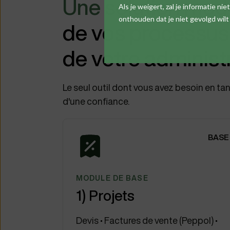
Une solution mod
Als je weigert, zal je informatie n
onthouden dat je niet gevolgd wil
de vos processus 
de votre administ
Le seul outil dont vous avez besoin en tan
d'une confiance.
BASE
MODULE DE BASE
1) Projets
Devis • Factures de vente (Peppol) •