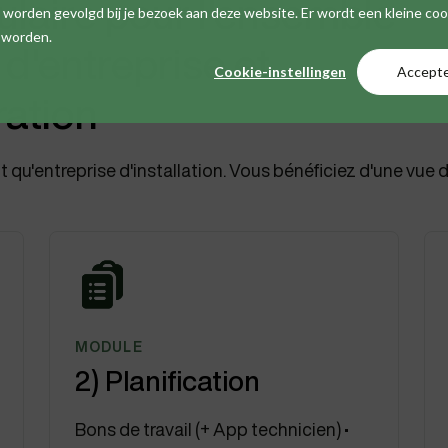
ulaire
pour l'ensemble
iet worden gevolgd bij je bezoek aan deze website. Er wordt een kleine co
t worden.
d'entreprise et
Cookie-instellingen
Accept
ration
t qu'entreprise d'installation. Vous bénéficiez d'une vue d
MODULE
2) Planification
Bons de travail (+ App technicien) •