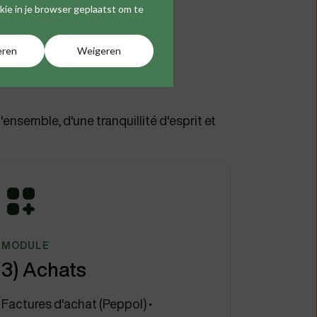
okie in je browser geplaatst om te
eren
Weigeren
'ensemble, d'une tranquillité d'esprit et
MODULE
3) Achats
Factures d'achat (Peppol) •