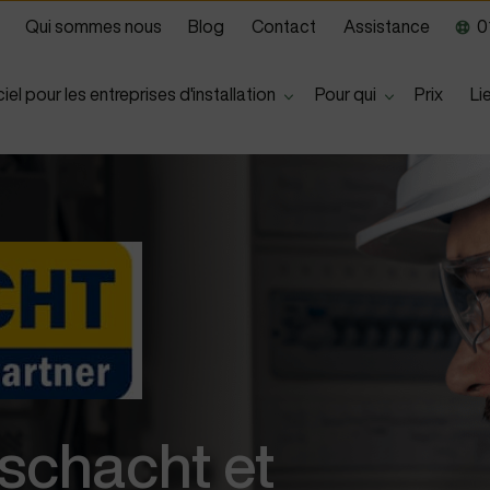
Qui sommes nous
Blog
Contact
Assistance
01
Show submenu for
Show submen
iel pour les entreprises d'installation
Pour qui
Prix
Li
eschacht et