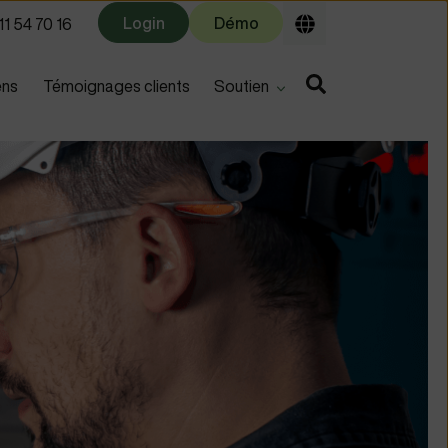
Login
Démo
1 54 70 16
u for
Show submenu for
ens
Témoignages clients
Soutien