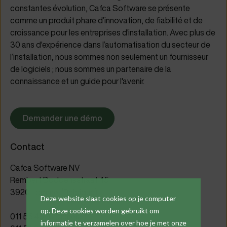
constantes évolution, Cafca Software se présente
comme un produit phare d’innovation, de fiabilité et de
croissance pour les entreprises d'installation. Avec plus de
30 ans d'expérience dans l’automatisation du secteur de
l’installation, nous sommes non seulement un fournisseur
de logiciels ; nous sommes un partenaire de la
connaissance et un guide pour l'avenir.
Demander une démo
Contact
Cafca Software NV
Rembert Dodoensstraat 45
3920 Lommel (Belgique)
Deze website slaat cookies op je computer
op. Deze cookies worden gebruikt om
011 55 40 10 (général)
informatie te verzamelen over hoe je met onze