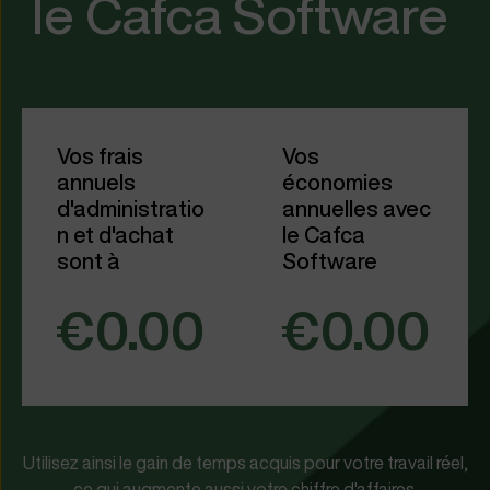
le Cafca Software
Vos frais
Vos
annuels
économies
d'administratio
annuelles avec
n et d'achat
le Cafca
sont à
Software
€0.00
€0.00
U
tilisez
ainsi le gain
d
e temps
acquis
pour votre travail réel
,
ce qui
augmente
aussi
votre chiffre d'affaires
.