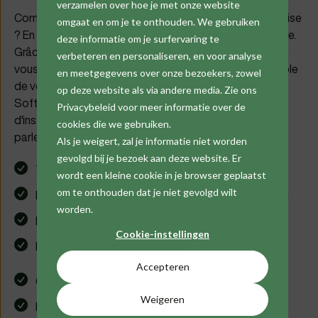
verzamelen over hoe je met onze website
Comment faisons-nous la différence pour votre entreprise
omgaat en om je te onthouden. We gebruiken
? En vous apportant la tranquillité d'esprit et la confiance.
deze informatie om je surfervaring te
Grâce à notre logiciel, vous travaillez plus rapidement,
verbeteren en personaliseren, en voor analyse
vous évitez les erreurs et vous gardez toujours le contrôle
en meetgegevens over onze bezoekers, zowel
de votre entreprise. Vous voulez savoir comment Cafca
op deze website als via andere media. Zie ons
Software apporte de l'oxygène à votre entreprise
Privacybeleid voor meer informatie over de
d'installation ? Nous nous ferons un plaisir de vous en
cookies die we gebruiken.
parler lors d'une démonstration personnelle.
Als je weigert, zal je informatie niet worden
gevolgd bij je bezoek aan deze website. Er
Travaillez partout à partir d'un seul outil central
wordt een kleine cookie in je browser geplaatst
om te onthouden dat je niet gevolgd wilt
Entièrement adapté à votre entreprise d'installation
worden.
Economisez 30% sur vos coûts administratifs
Cookie-instellingen
Maîtrisez toutes vos activités
Accepteren
Collaborez mieux avec votre équipe
Weigeren
Ne pas rater le coche de la transition énergétique