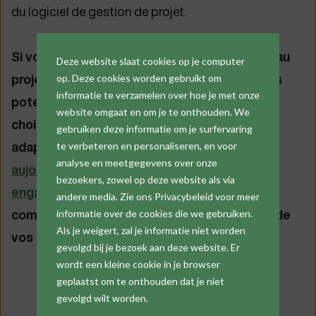
du logiciel de gestion de projet.
Si vous gardez cela à l'esprit à chaque nouveau
Deze website slaat cookies op je computer
projet, vous éviterez de nombreux problèmes
op. Deze cookies worden gebruikt om
informatie te verzamelen over hoe je met onze
potentiels. En outre, simplifiez-vous la vie en
website omgaat en om je te onthouden. We
choisissant un logiciel de gestion de projet
gebruiken deze informatie om je surfervaring
adapté à votre entreprise.
Demandez dès
te verbeteren en personaliseren, en voor
analyse en meetgegevens over onze
aujourd'hui une démonstration sans
bezoekers, zowel op deze website als via
engagement
. Et découvrez par vous-même
andere media. Zie ons Privacybeleid voor meer
comment il contribue à la réalisation réussie de
informatie over de cookies die we gebruiken.
Als je weigert, zal je informatie niet worden
vos projets.
gevolgd bij je bezoek aan deze website. Er
wordt een kleine cookie in je browser
Demandez une démo gratuite
geplaatst om te onthouden dat je niet
gevolgd wilt worden.