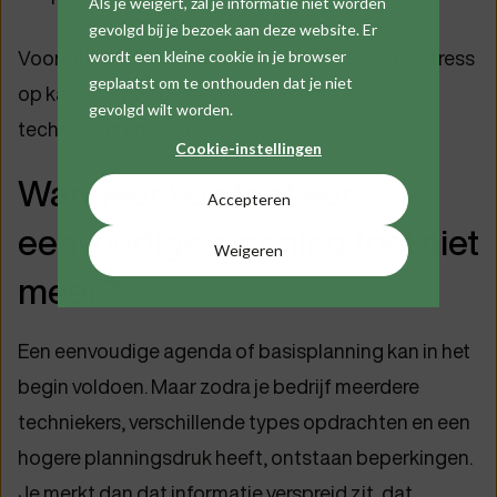
Als je weigert, zal je informatie niet worden
gevolgd bij je bezoek aan deze website. Er
Voor veel bedrijven vertaalt zich dat in minder stress
wordt een kleine cookie in je browser
geplaatst om te onthouden dat je niet
op kantoor, een duidelijkere werkdag voor
gevolgd wilt worden.
techniekers en een betere service naar klanten.
Cookie-instellingen
Wanneer volstaat een
Accepteren
eenvoudige planning tool niet
Weigeren
meer?
Een eenvoudige agenda of basisplanning kan in het
begin voldoen. Maar zodra je bedrijf meerdere
techniekers, verschillende types opdrachten en een
hogere planningsdruk heeft, ontstaan beperkingen.
Je merkt dan dat informatie verspreid zit, dat