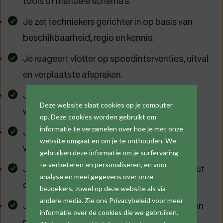
tools of manuele schema’s.
Je zet techniekers gerichter in op basis van
beschikbaarheid, regio en kennis.
Je reageert vlotter op spoedinterventies, uitval
en verplaatste afspraken.
Je vermindert dubbel werk tussen planning,
Deze website slaat cookies op je computer
werkbonnen en administratie.
op. Deze cookies worden gebruikt om
informatie te verzamelen over hoe je met onze
Je krijgt meer realtime zicht op bezetting,
website omgaat en om je te onthouden. We
voortgang en openstaande opdrachten.
gebruiken deze informatie om je surfervaring
te verbeteren en personaliseren, en voor
Je beperkt onnodige verplaatsingen en benut
analyse en meetgegevens over onze
de werkdag beter.
bezoekers, zowel op deze website als via
andere media. Zie ons Privacybeleid voor meer
Je versnelt de opvolging richting facturatie en
informatie over de cookies die we gebruiken.
nacalculatie.