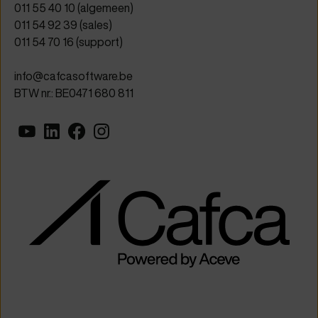
011 55 40 10
(algemeen)
011 54 92 39
(sales)
011 54 70 16
(support)
info@cafcasoftware.be
BTW nr.: BE0471 680 811