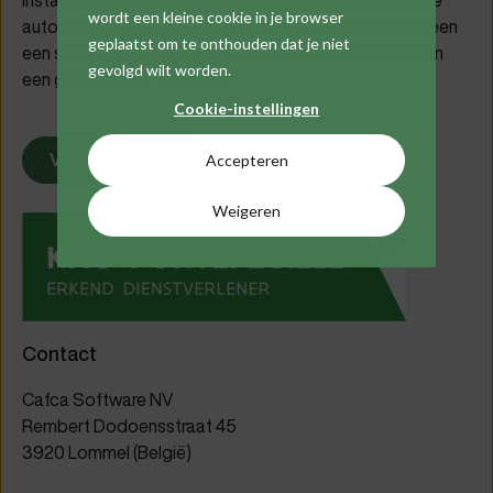
wordt een kleine cookie in je browser
automatisering van de installatiesector, zijn wij niet alleen
geplaatst om te onthouden dat je niet
een softwareleverancier; wij zijn een partner in kennis en
gevolgd wilt worden.
een gids voor de toekomst.
Cookie-instellingen
Vraag demo aan
Accepteren
Weigeren
Contact
Cafca Software NV
Rembert Dodoensstraat 45
3920 Lommel (België)