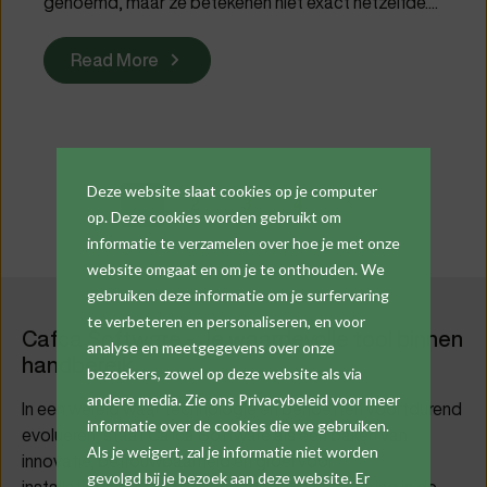
genoemd, maar ze betekenen niet exact hetzelfde....
Read More
Deze website slaat cookies op je computer
1
2
3
4
Next
op. Deze cookies worden gebruikt om
informatie te verzamelen over hoe je met onze
website omgaat en om je te onthouden. We
gebruiken deze informatie om je surfervaring
te verbeteren en personaliseren, en voor
Cafca Software - Je waardevolle tool binnen
analyse en meetgegevens over onze
handbereik
bezoekers, zowel op deze website als via
andere media. Zie ons Privacybeleid voor meer
In een wereld waar technologie en behoeften voortdurend
informatie over de cookies die we gebruiken.
evolueren, staat Cafca Software als een baken van
Als je weigert, zal je informatie niet worden
innovatie, betrouwbaarheid en groei voor
gevolgd bij je bezoek aan deze website. Er
installatiebedrijven. Met meer dan 26 jaar ervaring in de