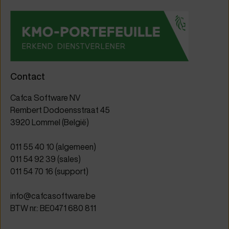
Contact
Cafca Software NV
Rembert Dodoensstraat 45
3920 Lommel (België)
011 55 40 10
(algemeen)
011 54 92 39
(sales)
011 54 70 16
(support)
info@cafcasoftware.be
BTW nr.: BE0471 680 811