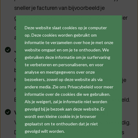
sneller je facturen van bijvoorbeeld je
groothandel betalen. Je vermijdt op die manier
dat je dat vergeet en eventuele extra
Deze website slaat cookies op je computer
op. Deze cookies worden gebruikt om
aanmaningskosten moet betalen.
informatie te verzamelen over hoe je met onze
Je bespaart tijd (en dus geld)
website omgaat en om je te onthouden. We
gebruiken deze informatie om je surfervaring
Geautomatiseerde administratie en
te verbeteren en personaliseren, en voor
boekhouding staan gelijk aan minder
analyse en meetgegevens over onze
handmatige handelingen. Hierdoor bespaar je
bezoekers, zowel op deze website als via
andere media. Zie ons Privacybeleid voor meer
meer tijd om aan je kerntaken te spenderen.
informatie over de cookies die we gebruiken.
Bijgevolg bespaar je dus ook een heleboel geld.
Als je weigert, zal je informatie niet worden
gevolgd bij je bezoek aan deze website. Er
Verhoog je reputatie als groen bedrijf
wordt een kleine cookie in je browser
Voor digitale facturen heb je geen papier nodig.
geplaatst om te onthouden dat je niet
Dankzij Cafca Software en Peppol ben je dus
gevolgd wilt worden.